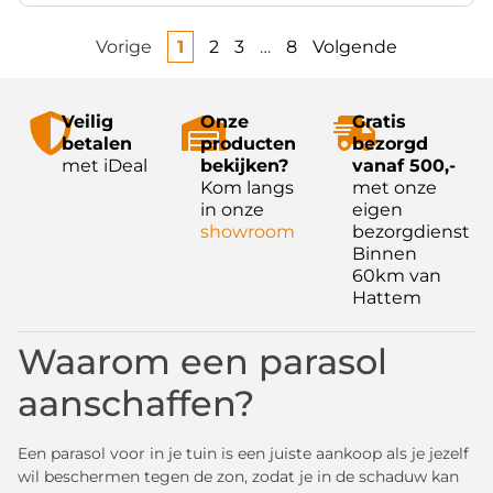
Vorige
1
2
3
…
8
Volgende
Veilig
Onze
Gratis
betalen
producten
bezorgd
met iDeal
bekijken?
vanaf 500,-
Kom langs
met onze
in onze
eigen
showroom
bezorgdienst
Binnen
60km van
Hattem
Waarom een parasol
aanschaffen?
Een parasol voor in je tuin is een juiste aankoop als je jezelf
wil beschermen tegen de zon, zodat je in de schaduw kan