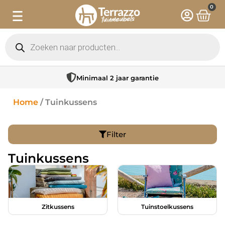
0
Sfeervolle showroom in Hattem
Home
/ Tuinkussens
Filter
Tuinkussens
Zitkussens
Tuinstoelkussens