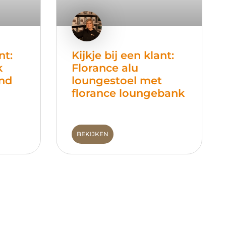
nt:
Kijkje bij een klant:
k
Florance alu
ond
loungestoel met
florance loungebank
BEKIJKEN