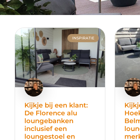
INSPIRATIE
Kijkje bij een klant:
Kijkj
De Florence alu
Hoe
loungebanken
Bel
inclusief een
loun
loungestoel en
mer