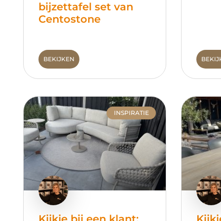
bijzettafel set van
Centostone
BEKIJKEN
BEKIJ
INSPIRATIE
Kijkje bij een klant:
Kijkj