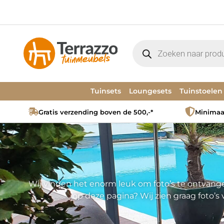
Tuinsets
Loungesets
Tuinstoelen
Gratis verzending boven de 500,-*
Minimaal
Wij vinden het enorm leuk om foto’s te ontvangen
op deze pagina? Wij zien graag foto’