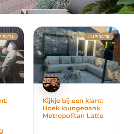
PIRATIE
INSPIRATIE
nt:
Kijkje bij een klant:
Hoek loungebank
Metropolitan Latte
g