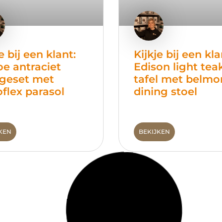
e bij een klant:
Kijkje bij een kla
e antraciet
Edison light tea
geset met
tafel met belm
oflex parasol
dining stoel
KEN
BEKIJKEN