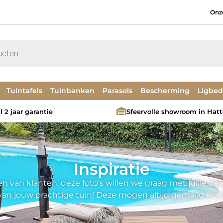
Onz
Tuintafels
Tuinbanken
Parasols
Bescherming
Ligbe
 2 jaar garantie
Sfeervolle showroom in Hat
Inspiratie
 van klanten, deze foto’s willen we graag met jullie d
s van jouw prachtige tuin! Deze mogen altijd gemaild wo