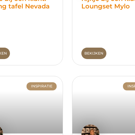
ng tafel Nevada
Loungset Mylo
KEN
BEKIJKEN
INSPIRATIE
INS