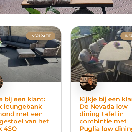
INSPIRATIE
INS
e bij een klant:
Kijkje bij een kla
k loungebank
De Nevada low
mond met een
dining tafel in
gestoel van het
combintie met
k 4SO
Puglia low dinin