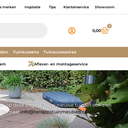
e merken
Inspiratie
Tips
Klantenservice
Showroom
0
0,00
dden
Tuinkussens
Tuinaccessoires
tem
Aflever- en montageservice
elen op deze pagina. Jouw nieuwe tuinset ook zien
rden naar
info@terrazzotuinmeubels.nl