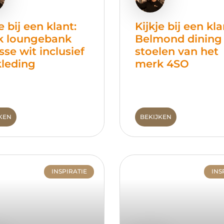
e bij een klant:
Kijkje bij een kla
k loungebank
Belmond dining
sse wit inclusief
stoelen van het
leding
merk 4SO
KEN
BEKIJKEN
INSPIRATIE
INS