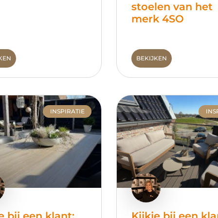
stoelen van het
merk 4SO
KEN
BEKIJKEN
INSPIRATIE
INS
e bij een klant:
Kijkje bij een kla