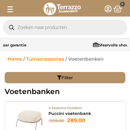
0
Sfeervolle showroom in Hattem
Home
/
Tuinaccessoires
/ Voetenbanken
Filter
Voetenbanken
4 Seasons Outdoor
Puccini voetenbank
289,00
339,00