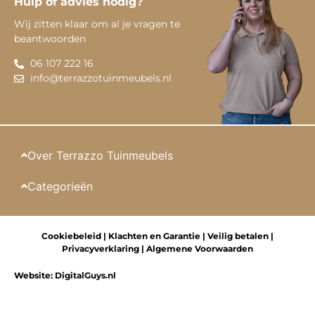
Hulp of advies nodig?
Wij zitten klaar om al je vragen te
beantwoorden
06 107 222 16
info@terrazzotuinmeubels.nl
Over Terrazzo Tuinmeubels
Categorieën
Cookiebeleid
|
Klachten en Garantie
|
Veilig betalen
|
Privacyverklaring
|
Algemene Voorwaarden
Website:
DigitalGuys.nl