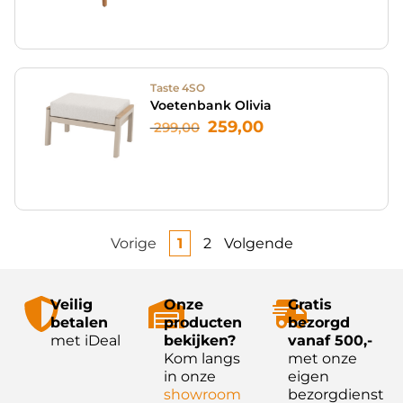
Taste 4SO
Voetenbank Olivia
259,00
299,00
Vorige
1
2
Volgende
Veilig
Onze
Gratis
betalen
producten
bezorgd
met iDeal
bekijken?
vanaf 500,-
Kom langs
met onze
in onze
eigen
showroom
bezorgdienst