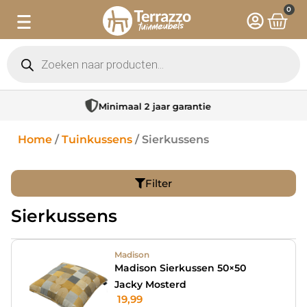
0
Sfeervolle showroom in Hattem
Home
/
Tuinkussens
/ Sierkussens
Filter
Sierkussens
Madison
Madison Sierkussen 50×50
Jacky Mosterd
19,99