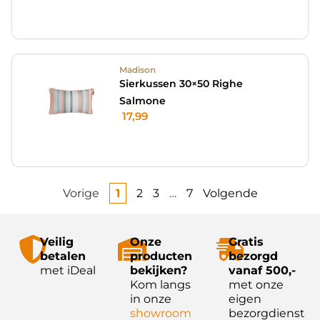
Madison
Sierkussen 30×50 Righe
Salmone
17,99
Vorige
1
2
3
…
7
Volgende
Veilig
Onze
Gratis
betalen
producten
bezorgd
met iDeal
bekijken?
vanaf 500,-
Kom langs
met onze
in onze
eigen
showroom
bezorgdienst