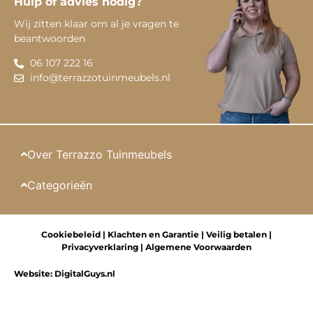
Hulp of advies nodig?
Wij zitten klaar om al je vragen te
beantwoorden
06 107 222 16
info@terrazzotuinmeubels.nl
Over Terrazzo Tuinmeubels
Categorieën
Cookiebeleid
|
Klachten en Garantie
|
Veilig betalen
|
Privacyverklaring
|
Algemene Voorwaarden
Website:
DigitalGuys.nl