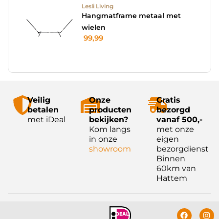
Lesli Living
Hangmatframe metaal met
wielen
99,99
Veilig
Onze
Gratis
betalen
producten
bezorgd
met iDeal
bekijken?
vanaf 500,-
Kom langs
met onze
in onze
eigen
showroom
bezorgdienst
Binnen
60km van
Hattem