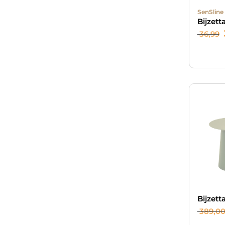
SenSline
Bijzett
36,99
Bijzett
389,0