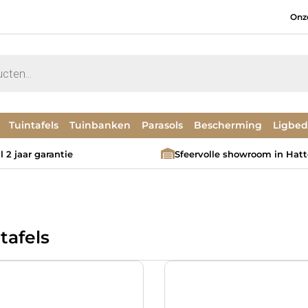
Onz
Tuintafels
Tuinbanken
Parasols
Bescherming
Ligbe
 2 jaar garantie
Sfeervolle showroom in Hat
tafels