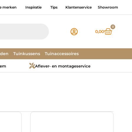
e merken
Inspiratie
Tips
Klantenservice
Showroom
0
0,00
dden
Tuinkussens
Tuinaccessoires
tem
Aflever- en montageservice