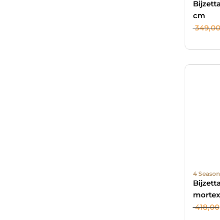
Bijzett
cm
349,0
4 Season
Bijzet
mortex
418,00