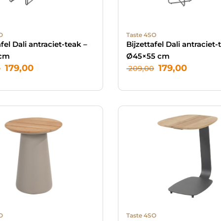
O
Taste 4SO
afel Dali antraciet-teak –
Bijzettafel Dali antraciet-
 cm
Ø45×55 cm
179,00
179,00
0
209,00
O
Taste 4SO