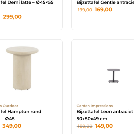
afel Demi latte – Ø45×55
Bijzettafel Gentle antraci
169,00
199,00
299,00
0
s Outdoor
Garden Impressions
tafel Hampton rond
Bijzettafel Leon antraciet
 – Ø45
50x50x49 cm
349,00
149,00
189,00