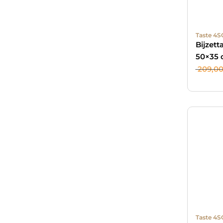
Taste 4S
Bijzett
50×35
209,0
Taste 4S