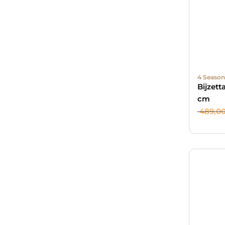
4 Season
Bijzett
cm
489,0