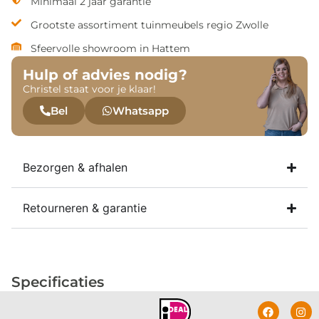
Minimaal 2 jaar garantie
Grootste assortiment tuinmeubels regio Zwolle
Sfeervolle showroom in Hattem
Hulp of advies nodig?
Christel staat voor je klaar!
Bel
Whatsapp
Bezorgen & afhalen
Retourneren & garantie
Specificaties