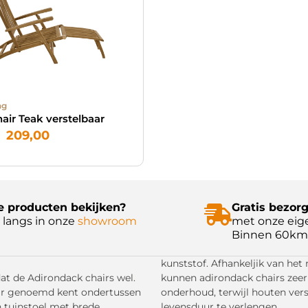
ng
air Teak verstelbaar
209,00
 producten bekijken?
Gratis bezorg
langs in onze
showroom
met onze eig
Binnen 60km
kunststof. Afhankeljik van het
dat de Adirondack chairs wel.
kunnen adirondack chairs zeer
air genoemd kent ondertussen
onderhoud, terwijl houten ve
n tuinstoel met brede
levensduur te verlengen.