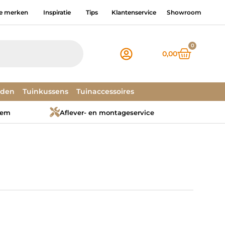
e merken
Inspiratie
Tips
Klantenservice
Showroom
0
0,00
dden
Tuinkussens
Tuinaccessoires
tem
Aflever- en montageservice