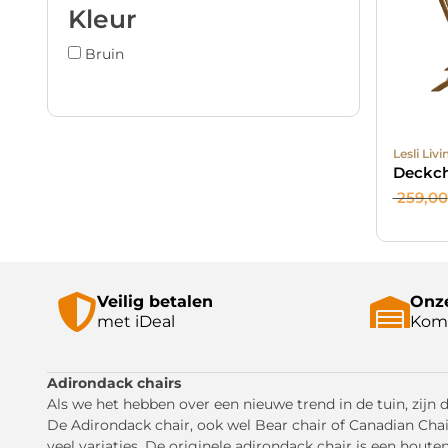
Kleur
Bruin
Lesli Livi
Deckch
259,00
Veilig betalen
Onze
met iDeal
Kom 
Adirondack chairs
Als we het hebben over een nieuwe trend in de tuin, zijn 
De Adirondack chair, ook wel Bear chair of Canadian Ch
veel variaties. De originele adirondack chair is een houte