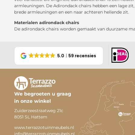
armleuningen. De Adirondack chairs hebben een lage zit,
brede armleuningen en een naar achteren hellende zit.
Materialen adirondack chairs
De adirondack chairs worden gemaakt van duurzame mate
5.0
59 recensies
We begroeten u graag
in onze winkel
Zuiderzeestraatweg 21c
8051 SL Hattem
www.terrazzotuinmeubels.nl
info@terrazzotuinmeubels.nl