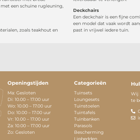
 met een schuine rugleuning,
Deckchairs
Een deckchair is een fijne com
een model dat vaak wordt aang
rialen, zoals teakhout en
past in vrijwel iedere tuin.
Openingstijden
Categorieën
Hul
Ma: Gesloten
Tuinsets
Wij 
Di: 10.00 – 17.00 uur
Loungesets
te 
Wo: 10.00 – 17.00 uur
Tuinstoelen
Do: 10.00 – 17.00 uur
Tuintafels
Vr: 10.00 – 17.00 uur
Tuinbanken
Za: 10.00 – 17.00 uur
Parasols
Zo: Gesloten
Bescherming
Ligbedden