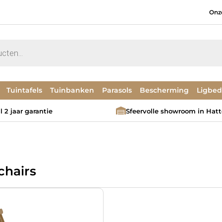
Onz
Tuintafels
Tuinbanken
Parasols
Bescherming
Ligbe
 2 jaar garantie
Sfeervolle showroom in Hat
hairs