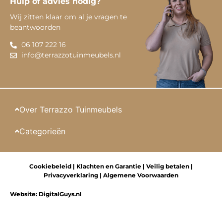
Hulp of advies nodig?
Wij zitten klaar om al je vragen te
beantwoorden
06 107 222 16
info@terrazzotuinmeubels.nl
Over Terrazzo Tuinmeubels
Categorieën
Cookiebeleid
|
Klachten en Garantie
|
Veilig betalen
|
Privacyverklaring
|
Algemene Voorwaarden
Website:
DigitalGuys.nl