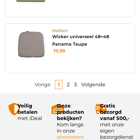
Madison
Wicker universeel 48×48
Panama Taupe
19,99
Vorige
1
2
3
Volgende
Veilig
Onze
Gratis
betalen
producten
bezorgd
met iDeal
bekijken?
vanaf 500,-
Kom langs
met onze
in onze
eigen
showroom
bezorgdienst