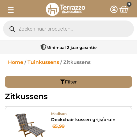
0
Sfeervolle showroom in Hattem
Home
/
Tuinkussens
/ Zitkussens
Filter
Zitkussens
Madison
Deckchair kussen grijs/bruin
65,99