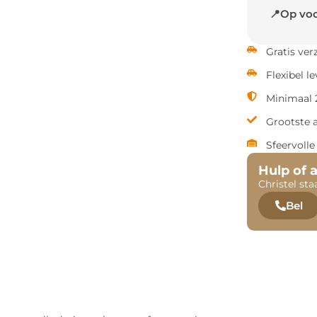
📍Op voo
Gratis ve
Flexibel l
Minimaal 2
Grootste 
Sfeervoll
Hulp of 
Christel sta
Bel