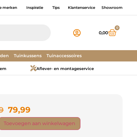
e merken
Inspiratie
Tips
Klantenservice
Showroom
0
0,00
dden
Tuinkussens
Tuinaccessoires
tem
Aflever- en montageservice
79,99
9
Toevoegen aan winkelwagen