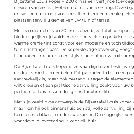
Bijzettafel Louis koper – Ø30 cm is een verfijnde toevoeg
creëren van een stijlvolle en functionele setting. Deze bijze
ontworpen met oog voor detail en biedt een ideale plek 
plaatsen terwijl u geniet van uw tuin of terras.
Met een diameter van 30 cm is deze bijzettafel compact 
biedt tegelijkertijd voldoende oppervlak om praktisch te 
warme oranje tint zorgt voor een moderne en toch tijdloze
tuininrichtingen past. De koperkleurige afwerking voegt e
functioneel, maar ook een stijlvol accent in uw buitenom
De Bijzettafel Louis koper is vervaardigd door Lesli Livi
en duurzame tuinmeubelen. Dit garandeert dat u een prod
aantrekkelijk is, maar ook bestand is tegen de elementen
wilt creëren of een praktische aanvulling zoekt voor uw b
perfecte balans tussen design en functionaliteit.
Met zijn veelzijdige ontwerp is de Bijzettafel Louis koper
maar kan hij ook binnenshuis een stijlvolle aanvulling zij
hem als nachtkastje in de slaapkamer. De mogelijkheden z
waardevolle investering is voor elk huis.