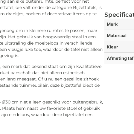
ing aan elke buitenruimte, perfect voor het
ttafel, die valt onder de categorie Bijzettafels, is
om drankjes, boeken of decoratieve items op te
Specifica
Merk
genoeg om in kleinere ruimtes te passen, maar
Materiaal
zijn. Het gebruik van hoogwaardig staal in een
 uitstraling die moeiteloos in verschillende
Kleur
en vleugje luxe toe, waardoor de tafel niet alleen
geving is.
Afmeting taf
ng, een merk dat bekend staat om zijn kwalitatieve
uct aanschaft dat niet alleen esthetisch
 en lang meegaat. Of u nu een gezellige zithoek
estaande tuinmeubilair, deze bijzettafel biedt de
 – Ø30 cm niet alleen geschikt voor buitengebruik,
n. Plaats hem naast uw favoriete stoel of gebruik
ijn eindeloos, waardoor deze bijzettafel een