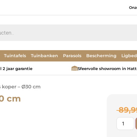
Onz
Tuintafels
Tuinbanken
Parasols
Bescherming
Ligbe
 2 jaar garantie
Sfeervolle showroom in Hat
is koper – Ø30 cm
30 cm
89,9