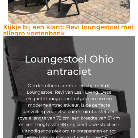
Kijkje bij een klant: Revi loungestoel met
allegro voetenbank
Loungestoel Ohio
antraciet
Ontdek ultiem comfort en stijl met de
Loungestoel Revi van Lesli Living. Deze
elegante loungestoel, uitgevoerd in een
moderne antracietkleur, is de perfecte
aanvulling voor elke buitenruimte. Met een
royale lengte van 72 cm, een breedte van 81 cm
en een hoogte van 98 cm, biedt deze stoel een
uitnodigende plek om te ontspannen en tot
rust te komen. Gemaakt van hoogwaardig