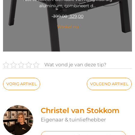
aluminium, combineert d…
399,00
329,00
Winkel nu
Wat vond je van deze tip?
VORIG ARTIKEL
VOLGEND ARTIKEL
Christel van Stokkom
Eigenaar & tuinliefhebber