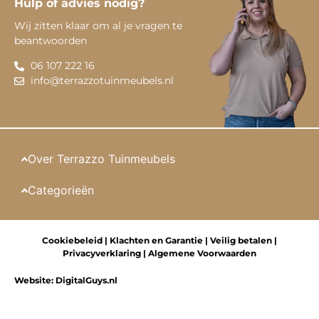
Hulp of advies nodig?
Wij zitten klaar om al je vragen te
beantwoorden
06 107 222 16
info@terrazzotuinmeubels.nl
Over Terrazzo Tuinmeubels
Categorieën
Cookiebeleid
|
Klachten en Garantie
|
Veilig betalen
|
Privacyverklaring
|
Algemene Voorwaarden
Website:
DigitalGuys.nl