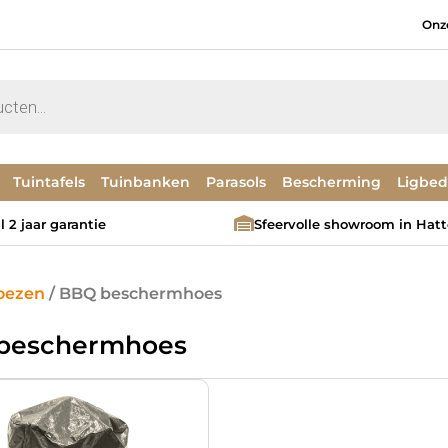
Onz
Tuintafels
Tuinbanken
Parasols
Bescherming
Ligbe
 2 jaar garantie
Sfeervolle showroom in Hat
oezen
/ BBQ beschermhoes
beschermhoes