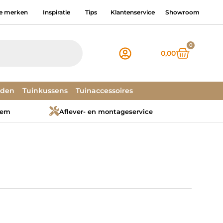
e merken
Inspiratie
Tips
Klantenservice
Showroom
0
0,00
dden
Tuinkussens
Tuinaccessoires
tem
Aflever- en montageservice