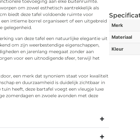
 functionele toevoeging aan elke buitenruimte.
ntworpen om zowel esthetisch aantrekkelijk als
 cm biedt deze tafel voldoende ruimte voor
Specifica
 een intieme borrel organiseert of een uitgebreid
Merk
lke gelegenheid.
Materiaal
king van deze tafel een natuurlijke elegantie uit
 bekend om zijn weerbestendige eigenschappen,
Kleur
ndigheden en jarenlang meegaat zonder aan
rgen voor een uitnodigende sfeer, terwijl het
tdoor, een merk dat synoniem staat voor kwaliteit
schap en duurzaamheid is duidelijk zichtbaar in
 tuin heeft, deze bartafel voegt een vleugje luxe
ange zomerdagen en zwoele avonden met deze