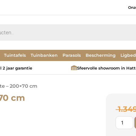
Onz
Tuintafels
Tuinbanken
Parasols
Bescherming
Ligbe
 2 jaar garantie
Sfeervolle showroom in Hat
tte – 200×70 cm
×70 cm
1.34