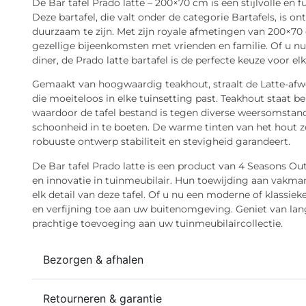
De Bar tafel Prado latte – 200×70 cm is een stijlvolle en
Deze bartafel, die valt onder de categorie Bartafels, is o
duurzaam te zijn. Met zijn royale afmetingen van 200×70
gezellige bijeenkomsten met vrienden en familie. Of u nu
diner, de Prado latte bartafel is de perfecte keuze voor e
Gemaakt van hoogwaardig teakhout, straalt de Latte-afwer
die moeiteloos in elke tuinsetting past. Teakhout staat
waardoor de tafel bestand is tegen diverse weersomsta
schoonheid in te boeten. De warme tinten van het hout zo
robuuste ontwerp stabiliteit en stevigheid garandeert.
De Bar tafel Prado latte is een product van 4 Seasons Ou
en innovatie in tuinmeubilair. Hun toewijding aan vakman
elk detail van deze tafel. Of u nu een moderne of klassieke
en verfijning toe aan uw buitenomgeving. Geniet van l
prachtige toevoeging aan uw tuinmeubilaircollectie.
Bezorgen & afhalen
Retourneren & garantie