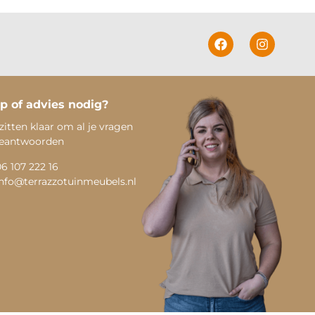
p of advies nodig?
zitten klaar om al je vragen
beantwoorden
06 107 222 16
info@terrazzotuinmeubels.nl