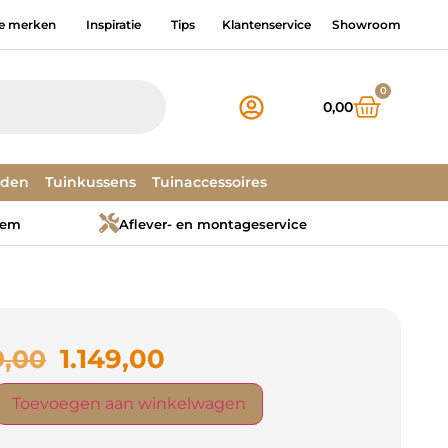
e merken
Inspiratie
Tips
Klantenservice
Showroom
0
0,00
dden
Tuinkussens
Tuinaccessoires
tem
Aflever- en montageservice
1.149,00
9,00
Toevoegen aan winkelwagen