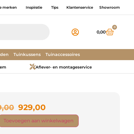
e merken
Inspiratie
Tips
Klantenservice
Showroom
0
0,00
dden
Tuinkussens
Tuinaccessoires
tem
Aflever- en montageservice
929,00
9,00
Toevoegen aan winkelwagen