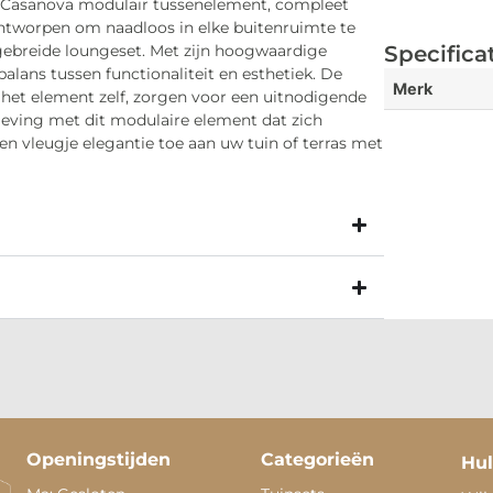
t Casanova modulair tussenelement, compleet
 ontworpen om naadloos in elke buitenruimte te
tgebreide loungeset. Met zijn hoogwaardige
Specifica
alans tussen functionaliteit en esthetiek. De
Merk
j het element zelf, zorgen voor een uitnodigende
geving met dit modulaire element dat zich
 vleugje elegantie toe aan uw tuin of terras met
Openingstijden
Categorieën
Hul