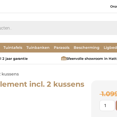
Onz
Tuintafels
Tuinbanken
Parasols
Bescherming
Ligbe
 2 jaar garantie
Sfeervolle showroom in Hat
2 kussens
ement incl. 2 kussens
1.09