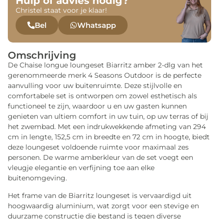
Hulp of advies nodig?
Christel staat voor je klaar!
Bel
Whatsapp
Omschrijving
De Chaise longue loungeset Biarritz amber 2-dlg van het
gerenommeerde merk 4 Seasons Outdoor is de perfecte
aanvulling voor uw buitenruimte. Deze stijlvolle en
comfortabele set is ontworpen om zowel esthetisch als
functioneel te zijn, waardoor u en uw gasten kunnen
genieten van ultiem comfort in uw tuin, op uw terras of bij
het zwembad. Met een indrukwekkende afmeting van 294
cm in lengte, 152,5 cm in breedte en 72 cm in hoogte, biedt
deze loungeset voldoende ruimte voor maximaal zes
personen. De warme amberkleur van de set voegt een
vleugje elegantie en verfijning toe aan elke
buitenomgeving.
Het frame van de Biarritz loungeset is vervaardigd uit
hoogwaardig aluminium, wat zorgt voor een stevige en
duurzame constructie die bestand is tegen diverse