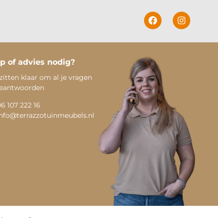
p of advies nodig?
zitten klaar om al je vragen
beantwoorden
06 107 222 16
info@terrazzotuinmeubels.nl