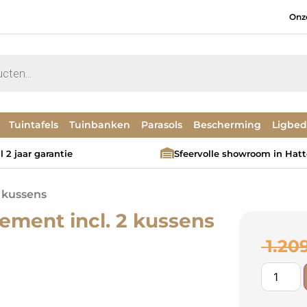
Onz
Tuintafels
Tuinbanken
Parasols
Bescherming
Ligbe
 2 jaar garantie
Sfeervolle showroom in Hat
 kussens
ement incl. 2 kussens
1.20