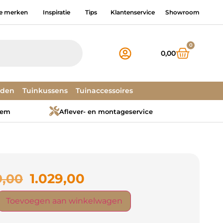
e merken
Inspiratie
Tips
Klantenservice
Showroom
0
0,00
dden
Tuinkussens
Tuinaccessoires
tem
Aflever- en montageservice
1.029,00
9,00
Toevoegen aan winkelwagen