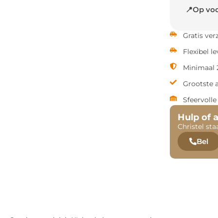
📍Op voo
Gratis ve
Flexibel l
Minimaal 2
Grootste 
Sfeervoll
Hulp of 
Christel sta
Bel