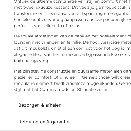
Ontdek de ultieme combinatie van stijl en comfort met
met twee luxueuze kussens. Dit veelzijdige meubelstuk 
transformeren in een oase van ontspanning en elegantie.
hoekelement eenvoudig aanpassen aan uw persoonlijke w
perfect is voor elke tuin of terras.
De royale afmetingen van de bank en het hoekelement b
loungen met vrienden en familie. De hoogwaardige mater
dat dit meubelstuk niet alleen een lust voor het oog is,
elegante kleur van het frame en de bijpassende kussens 
buitenomgeving.
Met zijn stevige constructie en duurzame materialen ga
plezier en comfort. Of u nu een intieme zithoek wilt creë
modulaire element biedt eindeloze mogelijkheden. Genie
stijl met het Comino modulair XL hoekelement.
Bezorgen & afhalen
Retourneren & garantie