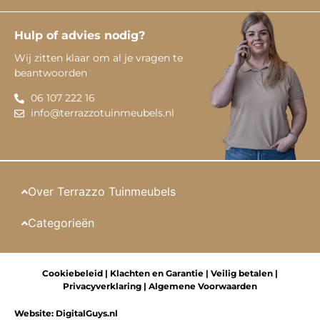
Hulp of advies nodig?
Wij zitten klaar om al je vragen te
beantwoorden
06 107 222 16
info@terrazzotuinmeubels.nl
Over Terrazzo Tuinmeubels
Categorieën
Cookiebeleid
|
Klachten en Garantie
|
Veilig betalen
|
Privacyverklaring
|
Algemene Voorwaarden
Website:
DigitalGuys.nl