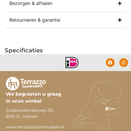
Bezorgen & afhalen
Retourneren & garantie
Specificaties
We begroeten u graag
in onze winkel
Zuiderzeestraatweg 21c
8051 SL Hattem
www.terrazzotuinmeubels.nl