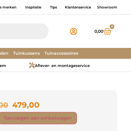
e merken
Inspiratie
Tips
Klantenservice
Showroom
0
0,00
dden
Tuinkussens
Tuinaccessoires
tem
Aflever- en montageservice
479,00
00
Toevoegen aan winkelwagen