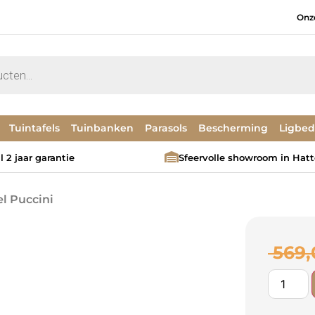
Onz
Tuintafels
Tuinbanken
Parasols
Bescherming
Ligbe
 2 jaar garantie
Sfeervolle showroom in Hat
el Puccini
569,