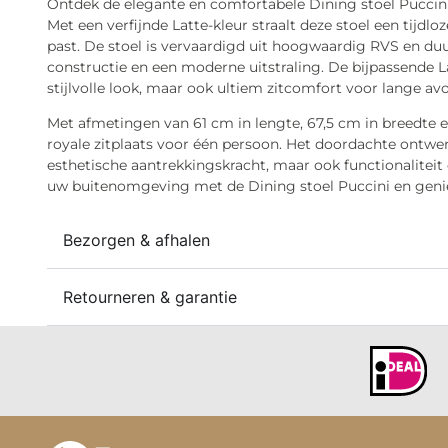
Ontdek de elegante en comfortabele Dining stoel Puccini
Met een verfijnde Latte-kleur straalt deze stoel een tijdlo
past. De stoel is vervaardigd uit hoogwaardig RVS en du
constructie en een moderne uitstraling. De bijpassende L
stijlvolle look, maar ook ultiem zitcomfort voor lange av
Met afmetingen van 61 cm in lengte, 67,5 cm in breedte e
royale zitplaats voor één persoon. Het doordachte ontwe
esthetische aantrekkingskracht, maar ook functionaliteit
uw buitenomgeving met de Dining stoel Puccini en geniet
Bezorgen & afhalen
Retourneren & garantie