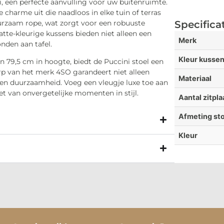
, een perfecte aanvulling voor uw buitenruimte.
ze charme uit die naadloos in elke tuin of terras
urzaam rope, wat zorgt voor een robuuste
Specifica
atte-kleurige kussens bieden niet alleen een
Merk
onden aan tafel.
Kleur kusse
n 79,5 cm in hoogte, biedt de Puccini stoel een
rp van het merk 4SO garandeert niet alleen
Materiaal
 en duurzaamheid. Voeg een vleugje luxe toe aan
 van onvergetelijke momenten in stijl.
Aantal zitpl
Afmeting sto
Kleur