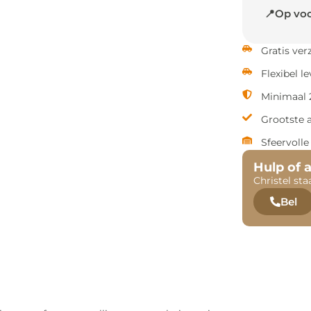
📍Op voo
Gratis ve
Flexibel l
Minimaal 2
Grootste 
Sfeervoll
Hulp of 
Christel sta
Bel