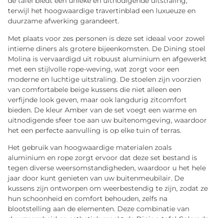
de tafel biedt een unieke en uitnodigende uitstraling,
terwijl het hoogwaardige travertinblad een luxueuze en
duurzame afwerking garandeert.
Met plaats voor zes personen is deze set ideaal voor zowel
intieme diners als grotere bijeenkomsten. De Dining stoel
Molina is vervaardigd uit robuust aluminium en afgewerkt
met een stijlvolle rope-weving, wat zorgt voor een
moderne en luchtige uitstraling. De stoelen zijn voorzien
van comfortabele beige kussens die niet alleen een
verfijnde look geven, maar ook langdurig zitcomfort
bieden. De kleur Amber van de set voegt een warme en
uitnodigende sfeer toe aan uw buitenomgeving, waardoor
het een perfecte aanvulling is op elke tuin of terras.
Het gebruik van hoogwaardige materialen zoals
aluminium en rope zorgt ervoor dat deze set bestand is
tegen diverse weersomstandigheden, waardoor u het hele
jaar door kunt genieten van uw buitenmeubilair. De
kussens zijn ontworpen om weerbestendig te zijn, zodat ze
hun schoonheid en comfort behouden, zelfs na
blootstelling aan de elementen. Deze combinatie van