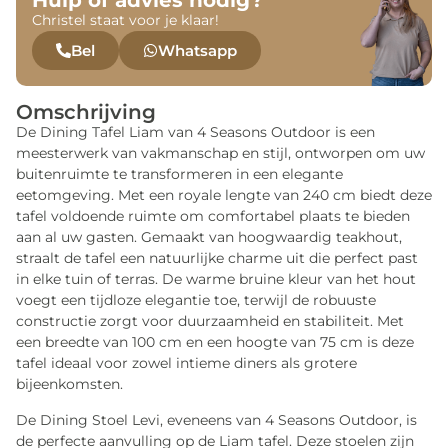
Hulp of advies nodig?
Christel staat voor je klaar!
Bel
Whatsapp
Omschrijving
De Dining Tafel Liam van 4 Seasons Outdoor is een
meesterwerk van vakmanschap en stijl, ontworpen om uw
buitenruimte te transformeren in een elegante
eetomgeving. Met een royale lengte van 240 cm biedt deze
tafel voldoende ruimte om comfortabel plaats te bieden
aan al uw gasten. Gemaakt van hoogwaardig teakhout,
straalt de tafel een natuurlijke charme uit die perfect past
in elke tuin of terras. De warme bruine kleur van het hout
voegt een tijdloze elegantie toe, terwijl de robuuste
constructie zorgt voor duurzaamheid en stabiliteit. Met
een breedte van 100 cm en een hoogte van 75 cm is deze
tafel ideaal voor zowel intieme diners als grotere
bijeenkomsten.
De Dining Stoel Levi, eveneens van 4 Seasons Outdoor, is
de perfecte aanvulling op de Liam tafel. Deze stoelen zijn