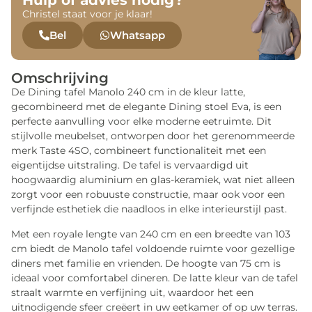
Hulp of advies nodig?
Christel staat voor je klaar!
Bel
Whatsapp
Omschrijving
De Dining tafel Manolo 240 cm in de kleur latte,
gecombineerd met de elegante Dining stoel Eva, is een
perfecte aanvulling voor elke moderne eetruimte. Dit
stijlvolle meubelset, ontworpen door het gerenommeerde
merk Taste 4SO, combineert functionaliteit met een
eigentijdse uitstraling. De tafel is vervaardigd uit
hoogwaardig aluminium en glas-keramiek, wat niet alleen
zorgt voor een robuuste constructie, maar ook voor een
verfijnde esthetiek die naadloos in elke interieurstijl past.
Met een royale lengte van 240 cm en een breedte van 103
cm biedt de Manolo tafel voldoende ruimte voor gezellige
diners met familie en vrienden. De hoogte van 75 cm is
ideaal voor comfortabel dineren. De latte kleur van de tafel
straalt warmte en verfijning uit, waardoor het een
uitnodigende sfeer creëert in uw eetkamer of op uw terras.