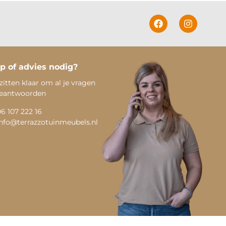
p of advies nodig?
zitten klaar om al je vragen
beantwoorden
06 107 222 16
info@terrazzotuinmeubels.nl