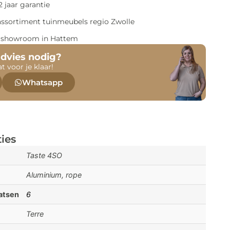
 jaar garantie
assortiment tuinmeubels regio Zwolle
e showroom in Hattem
advies nodig?
at voor je klaar!
Whatsapp
ties
Taste 4SO
Aluminium, rope
aatsen
6
Terre