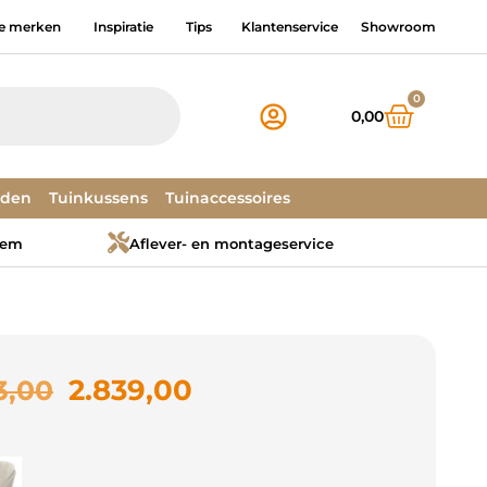
e merken
Inspiratie
Tips
Klantenservice
Showroom
0
0,00
dden
Tuinkussens
Tuinaccessoires
tem
Aflever- en montageservice
2.839,00
3,00