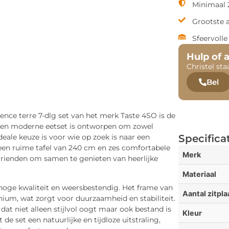
Minimaal 2
Grootste 
Sfeervoll
Hulp of 
Christel sta
Bel
ence terre 7-dlg set van het merk Taste 4SO is de
le en moderne eetset is ontworpen om zowel
ideale keuze is voor wie op zoek is naar een
Specifica
 een ruime tafel van 240 cm en zes comfortabele
Merk
 vrienden om samen te genieten van heerlijke
Materiaal
n hoge kwaliteit en weersbestendig. Het frame van
Aantal zitpl
nium, wat zorgt voor duurzaamheid en stabiliteit.
dat niet alleen stijlvol oogt maar ook bestand is
Kleur
e set een natuurlijke en tijdloze uitstraling,