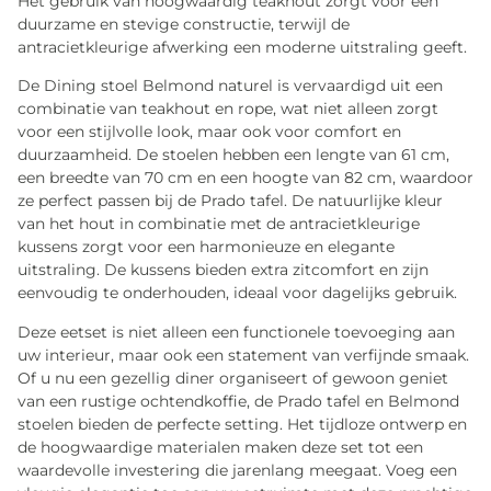
Het gebruik van hoogwaardig teakhout zorgt voor een
duurzame en stevige constructie, terwijl de
antracietkleurige afwerking een moderne uitstraling geeft.
De Dining stoel Belmond naturel is vervaardigd uit een
combinatie van teakhout en rope, wat niet alleen zorgt
voor een stijlvolle look, maar ook voor comfort en
duurzaamheid. De stoelen hebben een lengte van 61 cm,
een breedte van 70 cm en een hoogte van 82 cm, waardoor
ze perfect passen bij de Prado tafel. De natuurlijke kleur
van het hout in combinatie met de antracietkleurige
kussens zorgt voor een harmonieuze en elegante
uitstraling. De kussens bieden extra zitcomfort en zijn
eenvoudig te onderhouden, ideaal voor dagelijks gebruik.
Deze eetset is niet alleen een functionele toevoeging aan
uw interieur, maar ook een statement van verfijnde smaak.
Of u nu een gezellig diner organiseert of gewoon geniet
van een rustige ochtendkoffie, de Prado tafel en Belmond
stoelen bieden de perfecte setting. Het tijdloze ontwerp en
de hoogwaardige materialen maken deze set tot een
waardevolle investering die jarenlang meegaat. Voeg een