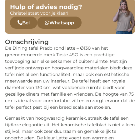
Hulp of advies nodig?
Christel staat voor je klaar!
Bel
Whatsapp
Omschrijving
De Dining tafel Prado rond latte – Ø130 van het
gerenommeerde merk Taste 4SO is een prachtige
toevoeging aan elke eetkamer of buitenruimte. Met zijn
verfijnde ontwerp en hoogwaardige materialen biedt deze
tafel niet alleen functionaliteit, maar ook een esthetische
meerwaarde aan uw interieur. De tafel heeft een royale
diameter van 130 cm, wat voldoende ruimte biedt voor
gezellige diners met familie en vrienden. De hoogte van 75
cm is ideaal voor comfortabel zitten en zorgt ervoor dat de
tafel perfect past bij een breed scala aan stoelen.
Gemaakt van hoogwaardig keramiek, straalt de tafel een
tijdloze elegantie uit. Het keramische tafelblad is niet alleen
stijlvol, maar ook zeer duurzaam en gemakkelijk te
onderhouden. De kleur Latte voegt een warme en