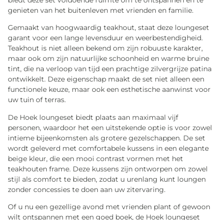
biedt deze set voldoende ruimte om te ontspannen en te
genieten van het buitenleven met vrienden en familie.
Gemaakt van hoogwaardig teakhout, staat deze loungeset
garant voor een lange levensduur en weerbestendigheid.
Teakhout is niet alleen bekend om zijn robuuste karakter,
maar ook om zijn natuurlijke schoonheid en warme bruine
tint, die na verloop van tijd een prachtige zilvergrijze patina
ontwikkelt. Deze eigenschap maakt de set niet alleen een
functionele keuze, maar ook een esthetische aanwinst voor
uw tuin of terras.
De Hoek loungeset biedt plaats aan maximaal vijf
personen, waardoor het een uitstekende optie is voor zowel
intieme bijeenkomsten als grotere gezelschappen. De set
wordt geleverd met comfortabele kussens in een elegante
beige kleur, die een mooi contrast vormen met het
teakhouten frame. Deze kussens zijn ontworpen om zowel
stijl als comfort te bieden, zodat u urenlang kunt loungen
zonder concessies te doen aan uw zitervaring.
Of u nu een gezellige avond met vrienden plant of gewoon
wilt ontspannen met een goed boek, de Hoek loungeset