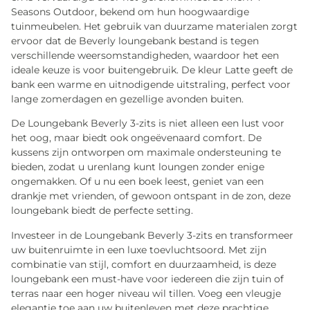
Seasons Outdoor, bekend om hun hoogwaardige
tuinmeubelen. Het gebruik van duurzame materialen zorgt
ervoor dat de Beverly loungebank bestand is tegen
verschillende weersomstandigheden, waardoor het een
ideale keuze is voor buitengebruik. De kleur Latte geeft de
bank een warme en uitnodigende uitstraling, perfect voor
lange zomerdagen en gezellige avonden buiten.
De Loungebank Beverly 3-zits is niet alleen een lust voor
het oog, maar biedt ook ongeëvenaard comfort. De
kussens zijn ontworpen om maximale ondersteuning te
bieden, zodat u urenlang kunt loungen zonder enige
ongemakken. Of u nu een boek leest, geniet van een
drankje met vrienden, of gewoon ontspant in de zon, deze
loungebank biedt de perfecte setting.
Investeer in de Loungebank Beverly 3-zits en transformeer
uw buitenruimte in een luxe toevluchtsoord. Met zijn
combinatie van stijl, comfort en duurzaamheid, is deze
loungebank een must-have voor iedereen die zijn tuin of
terras naar een hoger niveau wil tillen. Voeg een vleugje
elegantie toe aan uw buitenleven met deze prachtige