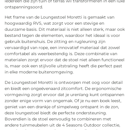
iedereen die zijn tuin of terras wil transformeren in een luxe
ontspanningsoord.
Het frame van de Loungestoel Moretti is gemaakt van
hoogwaardig RVS, wat zorgt voor een stevige en
duurzame basis. Dit materiaal is niet alleen sterk, maar ook
bestand tegen de elementen, waardoor het ideaal is voor
gebruik buitenshuis. De zitting en rugleuning zijn
vervaardigd van rope, een innovatief materiaal dat zowel
comfortabel als weerbestendig is. Deze combinatie van
materialen zorgt ervoor dat de stoel niet alleen functioneel
is, maar ook een stijlvolle uitstraling heeft die perfect past
in elke moderne buitenomgeving.
De Loungestoel Moretti is ontworpen met oog voor detail
en biedt een ongeëvenaard zitcomfort. De ergonomische
vormgeving zorgt ervoor dat je urenlang kunt ontspannen
zonder enige vorm van ongemak. Of je nu een boek leest,
geniet van een drankje of simpelweg ontspant in de zon,
deze loungestoel biedt de perfecte ondersteuning.
Bovendien is de stoel eenvoudig te combineren met
andere tuinmeubelen uit de 4 Seasons Outdoor collectie,