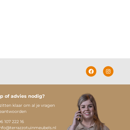
p of advies nodig?
zitten klaar om al je vragen
beantwoorden
06 107 222 16
info@terrazzotuinmeubels.nl