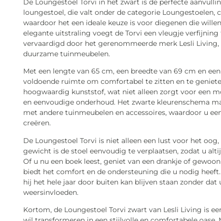
De Loungestoel Torvi in het zwart is de perfecte aanvulli
loungestoel, die valt onder de categorie Loungestoelen,
waardoor het een ideale keuze is voor diegenen die willen 
elegante uitstraling voegt de Torvi een vleugje verfijning 
vervaardigd door het gerenommeerde merk Lesli Living,
duurzame tuinmeubelen.
Met een lengte van 65 cm, een breedte van 69 cm en een
voldoende ruimte om comfortabel te zitten en te geniete
hoogwaardig kunststof, wat niet alleen zorgt voor een 
en eenvoudige onderhoud. Het zwarte kleurenschema ma
met andere tuinmeubelen en accessoires, waardoor u een
creëren.
De Loungestoel Torvi is niet alleen een lust voor het oog,
gewicht is de stoel eenvoudig te verplaatsen, zodat u alt
Of u nu een boek leest, geniet van een drankje of gewo
biedt het comfort en de ondersteuning die u nodig heeft
hij het hele jaar door buiten kan blijven staan zonder dat
weersinvloeden.
Kortom, de Loungestoel Torvi zwart van Lesli Living is e
wil transformeren in een stijlvolle en comfortabele oase