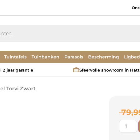
Onz
Tuintafels
Tuinbanken
Parasols
Bescherming
Ligbe
 2 jaar garantie
Sfeervolle showroom in Hat
el Torvi Zwart
79,9