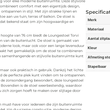
ng voor elke moderne buitenruimte. Deze stijlvolle
 combineert comfort met een eigentijds design,
ontspannen in stijl. Met zijn strakke lijnen en
Specifica
toe aan uw tuin, terras of balkon. De stoel is
Merk
 dat bekend staat om zijn hoogwaardige en
Materiaal
 hoogte van 76 cm biedt de Loungestoel Torvi
Aantal zitpl
n van de buitenlucht. De stoel is gemaakt van
moderne look, maar ook voor een lange levensduur
Kleur
akt het gemakkelijk om de stoel te combineren
 samenhangende en stijlvolle buitenruimte kunt
Afmeting sto
Stapelbaar
 maar ook praktisch in gebruik. Dankzij het lichte
ijd de perfecte plek kunt vinden om te ontspannen.
on de zonsondergang bewondert, deze loungestoel
. Bovendien is de stoel weerbestendig, waardoor
 u zich zorgen hoeft te maken over slijtage door
en must-have voor iedereen die zijn buitenruimte
. Met zijn duurzame constructie, moderne design