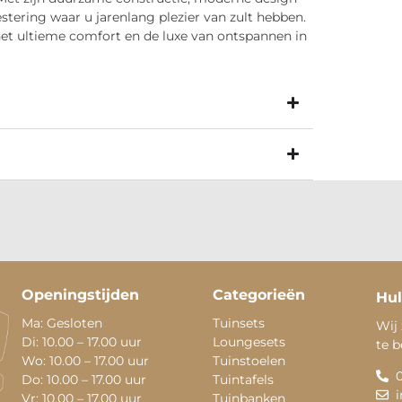
stering waar u jarenlang plezier van zult hebben.
het ultieme comfort en de luxe van ontspannen in
Openingstijden
Categorieën
Hul
Ma: Gesloten
Tuinsets
Wij 
Di: 10.00 – 17.00 uur
Loungesets
te 
Wo: 10.00 – 17.00 uur
Tuinstoelen
Do: 10.00 – 17.00 uur
Tuintafels
Vr: 10.00 – 17.00 uur
Tuinbanken