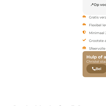
📍Op voo
Gratis ve
Flexibel l
Minimaal 2
Grootste 
Sfeervoll
Hulp of 
Christel sta
Bel