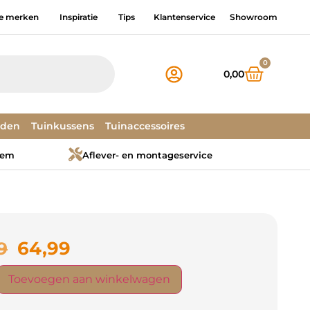
e merken
Inspiratie
Tips
Klantenservice
Showroom
0
0,00
dden
Tuinkussens
Tuinaccessoires
tem
Aflever- en montageservice
64,99
9
Toevoegen aan winkelwagen