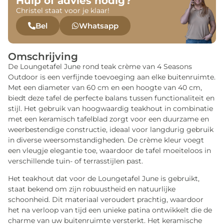
Hulp of advies nodig?
Christel staat voor je klaar!
Bel
Whatsapp
Omschrijving
De Loungetafel June rond teak crème van 4 Seasons
Outdoor is een verfijnde toevoeging aan elke buitenruimte.
Met een diameter van 60 cm en een hoogte van 40 cm,
biedt deze tafel de perfecte balans tussen functionaliteit en
stijl. Het gebruik van hoogwaardig teakhout in combinatie
met een keramisch tafelblad zorgt voor een duurzame en
weerbestendige constructie, ideaal voor langdurig gebruik
in diverse weersomstandigheden. De crème kleur voegt
een vleugje elegantie toe, waardoor de tafel moeiteloos in
verschillende tuin- of terrasstijlen past.
Het teakhout dat voor de Loungetafel June is gebruikt,
staat bekend om zijn robuustheid en natuurlijke
schoonheid. Dit materiaal veroudert prachtig, waardoor
het na verloop van tijd een unieke patina ontwikkelt die de
charme van uw buitenruimte versterkt. Het keramische