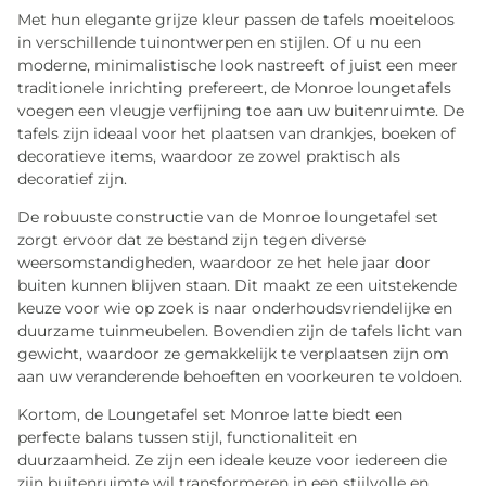
Met hun elegante grijze kleur passen de tafels moeiteloos
in verschillende tuinontwerpen en stijlen. Of u nu een
moderne, minimalistische look nastreeft of juist een meer
traditionele inrichting prefereert, de Monroe loungetafels
voegen een vleugje verfijning toe aan uw buitenruimte. De
tafels zijn ideaal voor het plaatsen van drankjes, boeken of
decoratieve items, waardoor ze zowel praktisch als
decoratief zijn.
De robuuste constructie van de Monroe loungetafel set
zorgt ervoor dat ze bestand zijn tegen diverse
weersomstandigheden, waardoor ze het hele jaar door
buiten kunnen blijven staan. Dit maakt ze een uitstekende
keuze voor wie op zoek is naar onderhoudsvriendelijke en
duurzame tuinmeubelen. Bovendien zijn de tafels licht van
gewicht, waardoor ze gemakkelijk te verplaatsen zijn om
aan uw veranderende behoeften en voorkeuren te voldoen.
Kortom, de Loungetafel set Monroe latte biedt een
perfecte balans tussen stijl, functionaliteit en
duurzaamheid. Ze zijn een ideale keuze voor iedereen die
zijn buitenruimte wil transformeren in een stijlvolle en