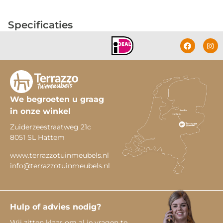
Specificaties
We begroeten u graag
in onze winkel
Zuiderzeestraatweg 21c
8051 SL Hattem
www.terrazzotuinmeubels.nl
info@terrazzotuinmeubels.nl
Hulp of advies nodig?
Wij zitten klaar om al je vragen te