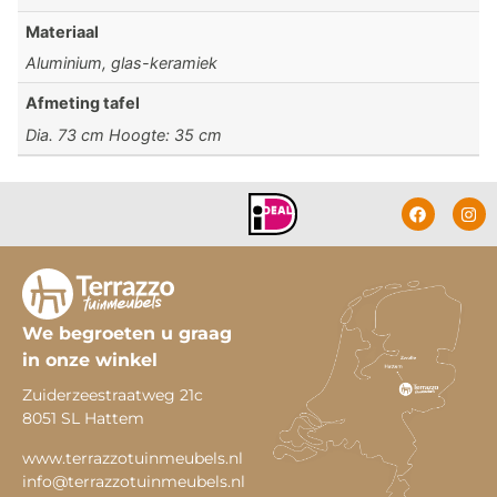
Materiaal
Aluminium, glas-keramiek
Afmeting tafel
Dia. 73 cm Hoogte: 35 cm
We begroeten u graag
in onze winkel
Zuiderzeestraatweg 21c
8051 SL Hattem
www.terrazzotuinmeubels.nl
info@terrazzotuinmeubels.nl