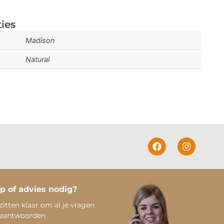
ties
Madison
Natural
p of advies nodig?
zitten klaar om al je vragen
beantwoorden