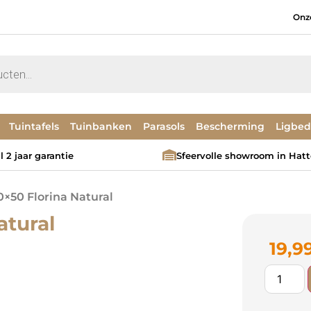
Onz
Tuintafels
Tuinbanken
Parasols
Bescherming
Ligbe
 2 jaar garantie
Sfeervolle showroom in Hat
0×50 Florina Natural
atural
19,9