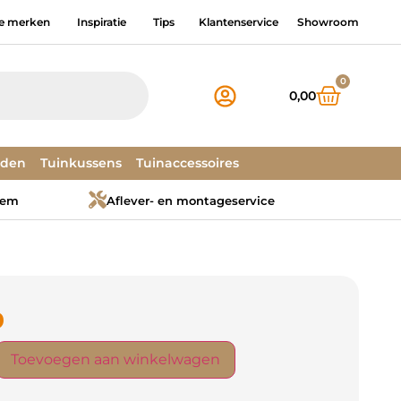
e merken
Inspiratie
Tips
Klantenservice
Showroom
0
0,00
dden
Tuinkussens
Tuinaccessoires
tem
Aflever- en montageservice
9
Toevoegen aan winkelwagen