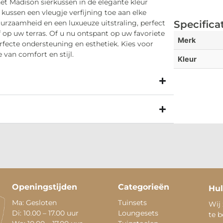
et Madison sierkussen in de elegante kleur
kussen een vleugje verfijning toe aan elke
rzaamheid en een luxueuze uitstraling, perfect
Specifica
f op uw terras. Of u nu ontspant op uw favoriete
Merk
erfecte ondersteuning en esthetiek. Kies voor
van comfort en stijl.
Kleur
Openingstijden
Categorieën
Hul
Ma: Gesloten
Tuinsets
Wij 
Di: 10.00 – 17.00 uur
Loungesets
te 