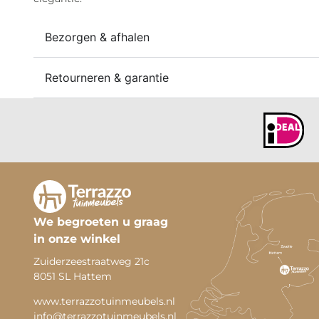
Bezorgen & afhalen
Retourneren & garantie
We begroeten u graag
in onze winkel
Zuiderzeestraatweg 21c
8051 SL Hattem
www.terrazzotuinmeubels.nl
info@terrazzotuinmeubels.nl