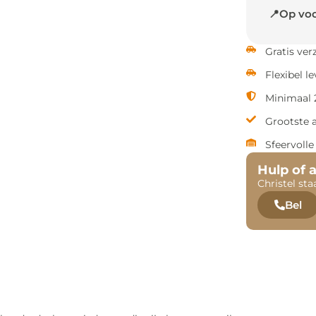
📍Op voo
Gratis ve
Flexibel l
Minimaal 2
Grootste 
Sfeervoll
Hulp of 
Christel sta
Bel