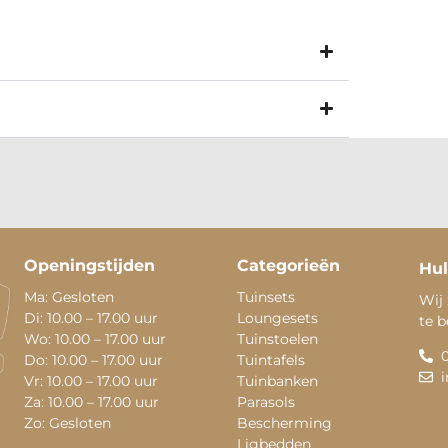
Openingstijden
Categorieën
Hul
Ma: Gesloten
Tuinsets
Wij 
Di: 10.00 – 17.00 uur
Loungesets
te 
Wo: 10.00 – 17.00 uur
Tuinstoelen
Do: 10.00 – 17.00 uur
Tuintafels
Vr: 10.00 – 17.00 uur
Tuinbanken
Za: 10.00 – 17.00 uur
Parasols
Zo: Gesloten
Bescherming
Ligbedden