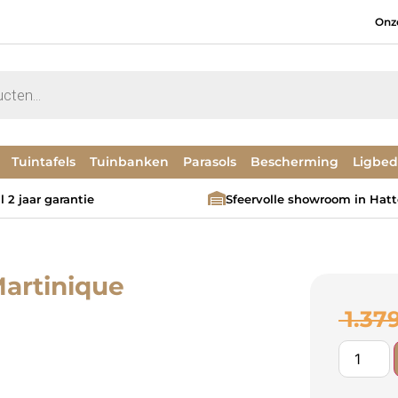
Onz
Tuintafels
Tuinbanken
Parasols
Bescherming
Ligbe
 2 jaar garantie
Sfeervolle showroom in Hat
artinique
1.37