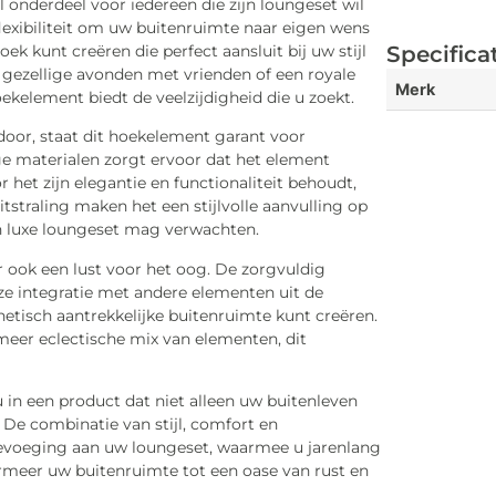
 onderdeel voor iedereen die zijn loungeset wil
flexibiliteit om uw buitenruimte naar eigen wens
ek kunt creëren die perfect aansluit bij uw stijl
Specifica
 gezellige avonden met vrienden of een royale
Merk
ekelement biedt de veelzijdigheid die u zoekt.
r, staat dit hoekelement garant voor
e materialen zorgt ervoor dat het element
et zijn elegantie en functionaliteit behoudt,
tstraling maken het een stijlvolle aanvulling op
en luxe loungeset mag verwachten.
r ook een lust voor het oog. De zorgvuldig
e integratie met andere elementen uit de
tisch aantrekkelijke buitenruimte kunt creëren.
 meer eclectische mix van elementen, dit
 in een product dat niet alleen uw buitenleven
. De combinatie van stijl, comfort en
evoeging aan uw loungeset, waarmee u jarenlang
ormeer uw buitenruimte tot een oase van rust en