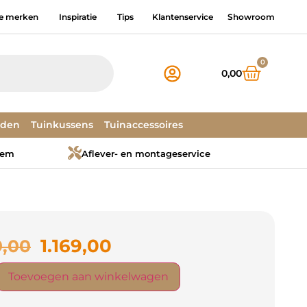
e merken
Inspiratie
Tips
Klantenservice
Showroom
0
0,00
dden
Tuinkussens
Tuinaccessoires
tem
Aflever- en montageservice
1.169,00
9,00
Toevoegen aan winkelwagen