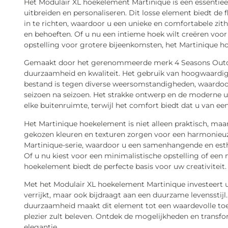
Het Modulair XL hoekelement Martinique is een essentieel
uitbreiden en personaliseren. Dit losse element biedt de 
in te richten, waardoor u een unieke en comfortabele zitho
en behoeften. Of u nu een intieme hoek wilt creëren voor
opstelling voor grotere bijeenkomsten, het Martinique ho
Gemaakt door het gerenommeerde merk 4 Seasons Outdoo
duurzaamheid en kwaliteit. Het gebruik van hoogwaardig
bestand is tegen diverse weersomstandigheden, waardoor h
seizoen na seizoen. Het strakke ontwerp en de moderne ui
elke buitenruimte, terwijl het comfort biedt dat u van e
Het Martinique hoekelement is niet alleen praktisch, maa
gekozen kleuren en texturen zorgen voor een harmonieuz
Martinique-serie, waardoor u een samenhangende en esthe
Of u nu kiest voor een minimalistische opstelling of een
hoekelement biedt de perfecte basis voor uw creativiteit.
Met het Modulair XL hoekelement Martinique investeert u
verrijkt, maar ook bijdraagt aan een duurzame levensstijl
duurzaamheid maakt dit element tot een waardevolle to
plezier zult beleven. Ontdek de mogelijkheden en transf
elegantie.