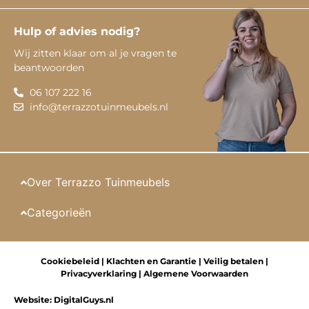
Hulp of advies nodig?
Wij zitten klaar om al je vragen te
beantwoorden
06 107 222 16
info@terrazzotuinmeubels.nl
Over Terrazzo Tuinmeubels
Categorieën
Cookiebeleid
|
Klachten en Garantie
|
Veilig betalen
|
Privacyverklaring
|
Algemene Voorwaarden
Website:
DigitalGuys.nl