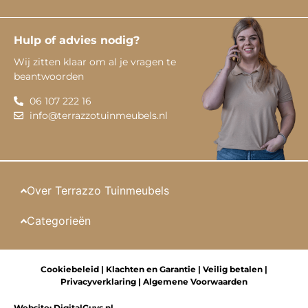
Hulp of advies nodig?
Wij zitten klaar om al je vragen te
beantwoorden
06 107 222 16
info@terrazzotuinmeubels.nl
Over Terrazzo Tuinmeubels
Categorieën
Cookiebeleid
|
Klachten en Garantie
|
Veilig betalen
|
Privacyverklaring
|
Algemene Voorwaarden
Website:
DigitalGuys.nl