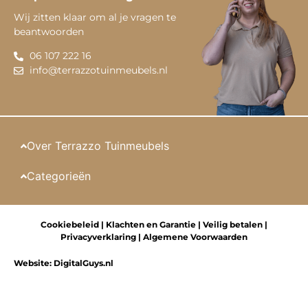
Wij zitten klaar om al je vragen te
beantwoorden
06 107 222 16
info@terrazzotuinmeubels.nl
Over Terrazzo Tuinmeubels
Categorieën
Cookiebeleid
|
Klachten en Garantie
|
Veilig betalen
|
Privacyverklaring
|
Algemene Voorwaarden
Website:
DigitalGuys.nl