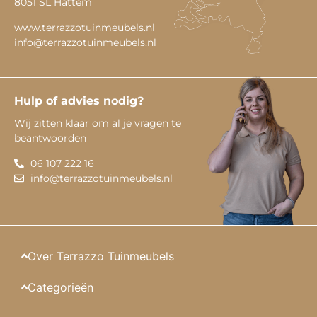
8051 SL Hattem
www.terrazzotuinmeubels.nl
info@terrazzotuinmeubels.nl
Hulp of advies nodig?
Wij zitten klaar om al je vragen te
beantwoorden
06 107 222 16
info@terrazzotuinmeubels.nl
Over Terrazzo Tuinmeubels
Categorieën