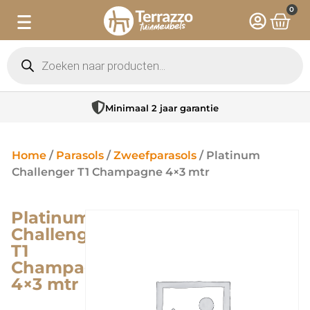
0
Minimaal 2 jaar garantie
Home
/
Parasols
/
Zweefparasols
/ Platinum
Challenger T1 Champagne 4×3 mtr
Platinum
Challenger
T1
Champagne
4×3 mtr