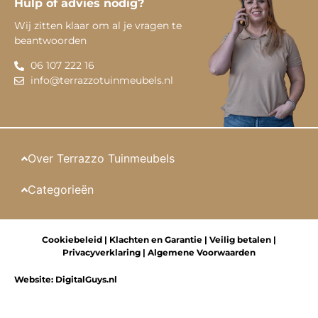
Hulp of advies nodig?
Wij zitten klaar om al je vragen te
beantwoorden
06 107 222 16
info@terrazzotuinmeubels.nl
Over Terrazzo Tuinmeubels
Categorieën
Cookiebeleid
|
Klachten en Garantie
|
Veilig betalen
|
Privacyverklaring
|
Algemene Voorwaarden
Website:
DigitalGuys.nl