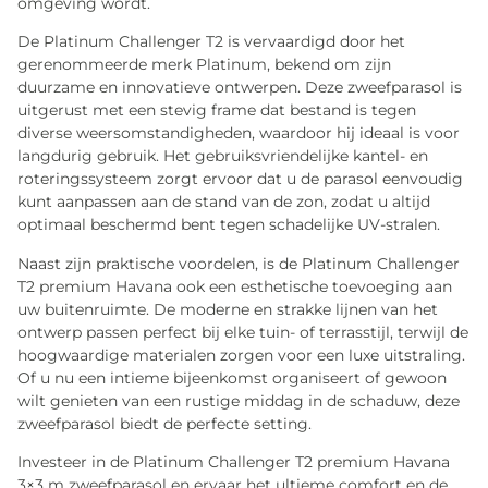
omgeving wordt.
De Platinum Challenger T2 is vervaardigd door het
gerenommeerde merk Platinum, bekend om zijn
duurzame en innovatieve ontwerpen. Deze zweefparasol is
uitgerust met een stevig frame dat bestand is tegen
diverse weersomstandigheden, waardoor hij ideaal is voor
langdurig gebruik. Het gebruiksvriendelijke kantel- en
roteringssysteem zorgt ervoor dat u de parasol eenvoudig
kunt aanpassen aan de stand van de zon, zodat u altijd
optimaal beschermd bent tegen schadelijke UV-stralen.
Naast zijn praktische voordelen, is de Platinum Challenger
T2 premium Havana ook een esthetische toevoeging aan
uw buitenruimte. De moderne en strakke lijnen van het
ontwerp passen perfect bij elke tuin- of terrasstijl, terwijl de
hoogwaardige materialen zorgen voor een luxe uitstraling.
Of u nu een intieme bijeenkomst organiseert of gewoon
wilt genieten van een rustige middag in de schaduw, deze
zweefparasol biedt de perfecte setting.
Investeer in de Platinum Challenger T2 premium Havana
3×3 m zweefparasol en ervaar het ultieme comfort en de