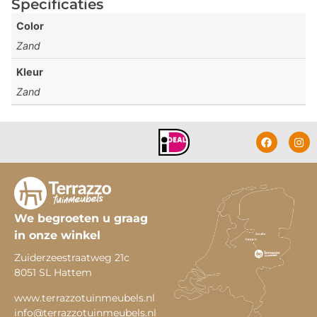
Specificaties
Color
Zand
Kleur
Zand
We begroeten u graag
in onze winkel
Zuiderzeestraatweg 21c
8051 SL Hattem
www.terrazzotuinmeubels.nl
info@terrazzotuinmeubels.nl