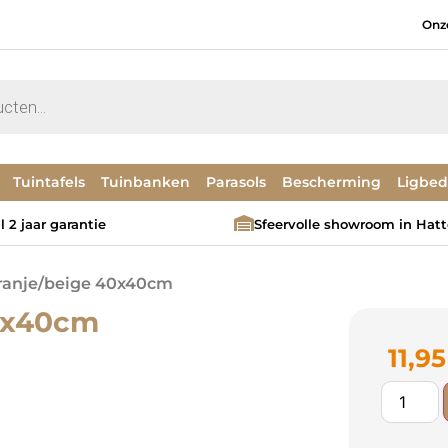
Onz
Tuintafels
Tuinbanken
Parasols
Bescherming
Ligbe
 2 jaar garantie
Sfeervolle showroom in Hat
oranje/beige 40x40cm
40x40cm
11,95