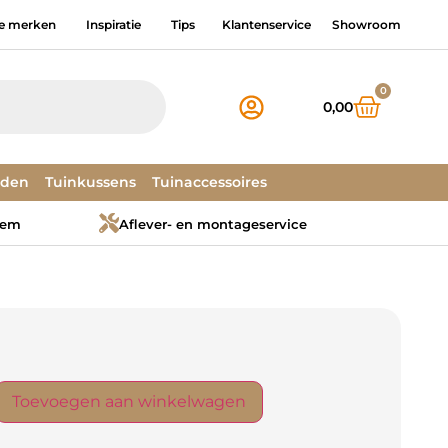
e merken
Inspiratie
Tips
Klantenservice
Showroom
0
0,00
dden
Tuinkussens
Tuinaccessoires
tem
Aflever- en montageservice
Toevoegen aan winkelwagen