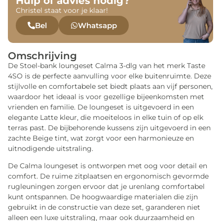
Hulp of advies nodig?
Christel staat voor je klaar!
Bel
Whatsapp
Omschrijving
De Stoel-bank loungeset Calma 3-dlg van het merk Taste
4SO is de perfecte aanvulling voor elke buitenruimte. Deze
stijlvolle en comfortabele set biedt plaats aan vijf personen,
waardoor het ideaal is voor gezellige bijeenkomsten met
vrienden en familie. De loungeset is uitgevoerd in een
elegante Latte kleur, die moeiteloos in elke tuin of op elk
terras past. De bijbehorende kussens zijn uitgevoerd in een
zachte Beige tint, wat zorgt voor een harmonieuze en
uitnodigende uitstraling.
De Calma loungeset is ontworpen met oog voor detail en
comfort. De ruime zitplaatsen en ergonomisch gevormde
rugleuningen zorgen ervoor dat je urenlang comfortabel
kunt ontspannen. De hoogwaardige materialen die zijn
gebruikt in de constructie van deze set, garanderen niet
alleen een luxe uitstraling, maar ook duurzaamheid en