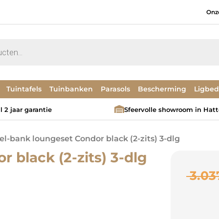
Onz
Tuintafels
Tuinbanken
Parasols
Bescherming
Ligbe
 2 jaar garantie
Sfeervolle showroom in Hat
el-bank loungeset Condor black (2-zits) 3-dlg
 black (2-zits) 3-dlg
3.03