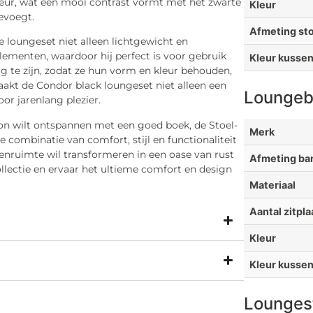
 kleur, wat een mooi contrast vormt met het zwarte
Kleur
evoegt.
Afmeting sto
 loungeset niet alleen lichtgewicht en
lementen, waardoor hij perfect is voor gebruik
Kleur kusse
 te zijn, zodat ze hun vorm en kleur behouden,
maakt de Condor black loungeset niet alleen een
Loungeb
or jarenlang plezier.
on wilt ontspannen met een goed boek, de Stoel-
Merk
 combinatie van comfort, stijl en functionaliteit
enruimte wil transformeren in een oase van rust
Afmeting ba
ollectie en ervaar het ultieme comfort en design
Materiaal
Aantal zitpl
Kleur
Kleur kusse
Lounges