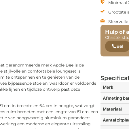
Minimaal 2
Grootste 
Sfeervoll
Hulp of 
Christel sta
Bel
n het gerenommeerde merk Apple Bee is de
 stijlvolle en comfortabele loungeset is
om te ontspannen en te genieten van de
Specifica
 twee bijpassende stoelen, waardoor er voldoende
Merk
akke lijnen en tijdloze ontwerp past deze
Afmeting ba
81 cm in breedte en 64 cm in hoogte, wat zorgt
Materiaal
eens ruim bemeten met een lengte van 81 cm, een
uctie van hoogwaardig aluminium garandeert
Aantal zitpl
fwerking een moderne en elegante uitstraling