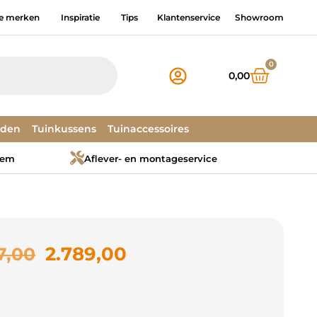
e merken
Inspiratie
Tips
Klantenservice
Showroom
0
0,00
dden
Tuinkussens
Tuinaccessoires
tem
Aflever- en montageservice
2.789,00
7,00