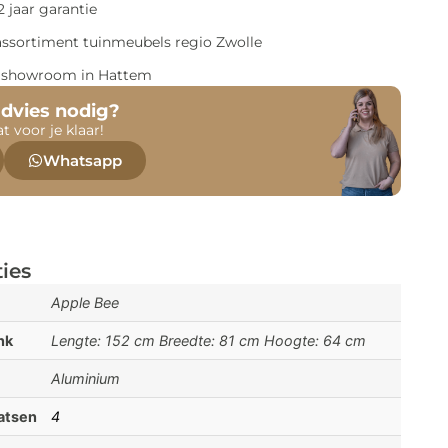
 jaar garantie
assortiment tuinmeubels regio Zwolle
e showroom in Hattem
advies nodig?
at voor je klaar!
Whatsapp
ties
Apple Bee
nk
Lengte: 152 cm Breedte: 81 cm Hoogte: 64 cm
Aluminium
aatsen
4