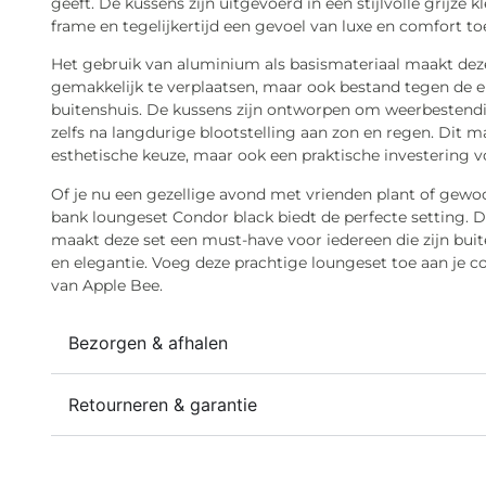
geeft. De kussens zijn uitgevoerd in een stijlvolle grijze
frame en tegelijkertijd een gevoel van luxe en comfort to
Het gebruik van aluminium als basismateriaal maakt deze
gemakkelijk te verplaatsen, maar ook bestand tegen de e
buitenshuis. De kussens zijn ontworpen om weerbestendig
zelfs na langdurige blootstelling aan zon en regen. Dit 
esthetische keuze, maar ook een praktische investering vo
Of je nu een gezellige avond met vrienden plant of gewo
bank loungeset Condor black biedt de perfecte setting. De
maakt deze set een must-have voor iedereen die zijn buit
en elegantie. Voeg deze prachtige loungeset toe aan je c
van Apple Bee.
Bezorgen & afhalen
Retourneren & garantie