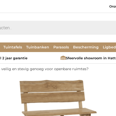
Onz
Tuintafels
Tuinbanken
Parasols
Bescherming
Ligbe
 2 jaar garantie
Sfeervolle showroom in Hat
n veilig en stevig genoeg voor openbare ruimtes?