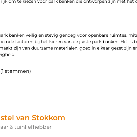
rijk om te kiezen voor park banken die ontworpen zijn met het 
park banken veilig en stevig genoeg voor openbare ruimtes, mi
de factoren bij het kiezen van de juiste park banken. Het is b
aakt zijn van duurzame materialen, goed in elkaar gezet zijn e
vigheid.
- (1 stemmen)
istel van Stokkom
aar & tuinliefhebber