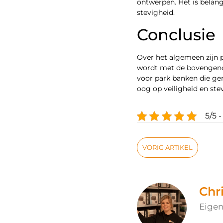
ontwerpen. Het is belang
stevigheid.
Conclusie
Over het algemeen zijn 
wordt met de bovengenoem
voor park banken die gem
oog op veiligheid en ste
5/5 
VORIG ARTIKEL
Chr
Eigen