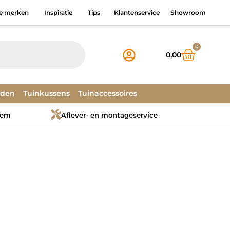
e merken
Inspiratie
Tips
Klantenservice
Showroom
0
0,00
dden
Tuinkussens
Tuinaccessoires
tem
Aflever- en montageservice