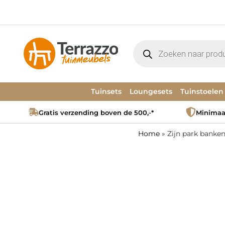
Tuinsets
Loungesets
Tuinstoelen
Gratis verzending boven de 500,-*
Minimaal
Home
»
Zijn park banke