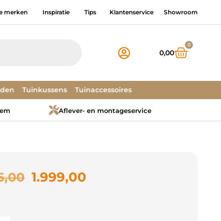
e merken
Inspiratie
Tips
Klantenservice
Showroom
0
0,00
dden
Tuinkussens
Tuinaccessoires
tem
Aflever- en montageservice
1.999,00
5,00