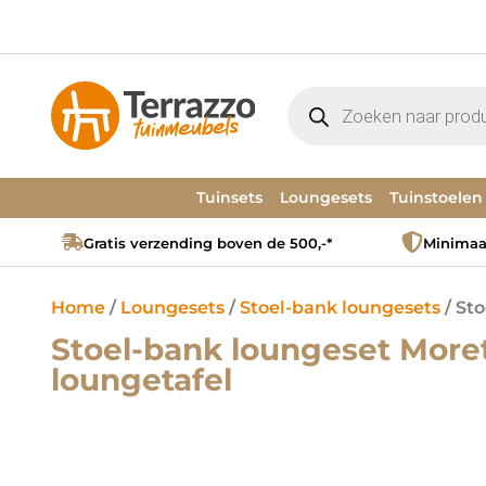
Tuinsets
Loungesets
Tuinstoelen
Gratis verzending boven de 500,-*
Minimaal
Home
/
Loungesets
/
Stoel-bank loungesets
/ St
Stoel-bank loungeset Moret
loungetafel