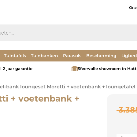
Onz
Tuintafels
Tuinbanken
Parasols
Bescherming
Ligbe
 2 jaar garantie
Sfeervolle showroom in Hat
oel-bank loungeset Moretti + voetenbank + loungetafel
ti + voetenbank +
3.38