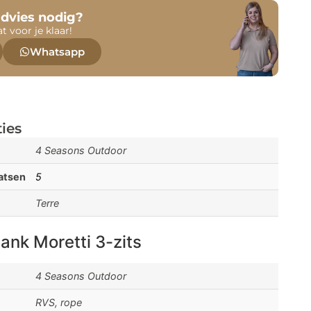
advies nodig?
at voor je klaar!
Whatsapp
ties
4 Seasons Outdoor
aatsen
5
Terre
nk Moretti 3-zits
4 Seasons Outdoor
RVS, rope