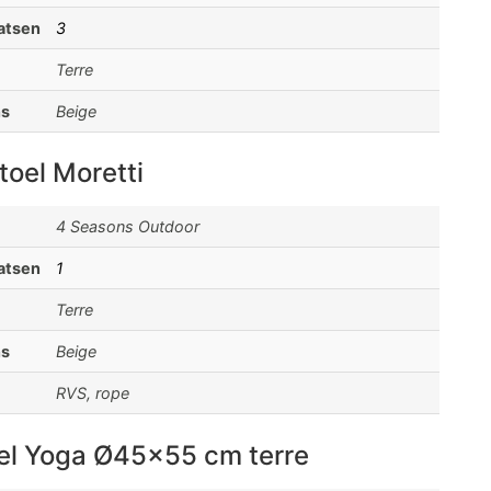
aatsen
3
Terre
ns
Beige
oel Moretti
4 Seasons Outdoor
aatsen
1
Terre
ns
Beige
RVS, rope
fel Yoga Ø45x55 cm terre