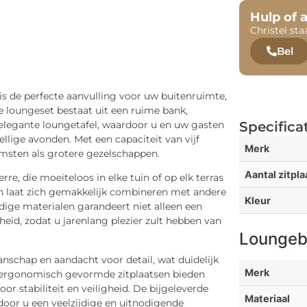
Hulp of 
Christel sta
Bel
s de perfecte aanvulling voor uw buitenruimte,
e loungeset bestaat uit een ruime bank,
elegante loungetafel, waardoor u en uw gasten
Specifica
ige avonden. Met een capaciteit van vijf
Merk
komsten als grotere gezelschappen.
Aantal zitpl
rre, die moeiteloos in elke tuin of op elk terras
g en laat zich gemakkelijk combineren met andere
Kleur
dige materialen garandeert niet alleen een
eid, zodat u jarenlang plezier zult hebben van
Loungeba
schap en aandacht voor detail, wat duidelijk
Merk
De ergonomisch gevormde zitplaatsen bieden
or stabiliteit en veiligheid. De bijgeleverde
Materiaal
oor u een veelzijdige en uitnodigende