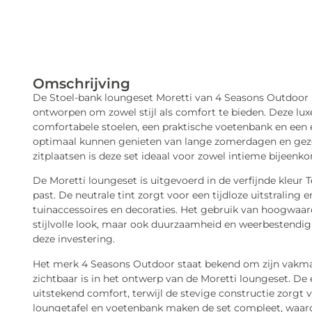
Omschrijving
De Stoel-bank loungeset Moretti van 4 Seasons Outdoor i
ontworpen om zowel stijl als comfort te bieden. Deze lux
comfortabele stoelen, een praktische voetenbank en een 
optimaal kunnen genieten van lange zomerdagen en gezell
zitplaatsen is deze set ideaal voor zowel intieme bijeen
De Moretti loungeset is uitgevoerd in de verfijnde kleur Te
past. De neutrale tint zorgt voor een tijdloze uitstralin
tuinaccessoires en decoraties. Het gebruik van hoogwaar
stijlvolle look, maar ook duurzaamheid en weerbestendigh
deze investering.
Het merk 4 Seasons Outdoor staat bekend om zijn vakman
zichtbaar is in het ontwerp van de Moretti loungeset. 
uitstekend comfort, terwijl de stevige constructie zorgt vo
loungetafel en voetenbank maken de set compleet, waard