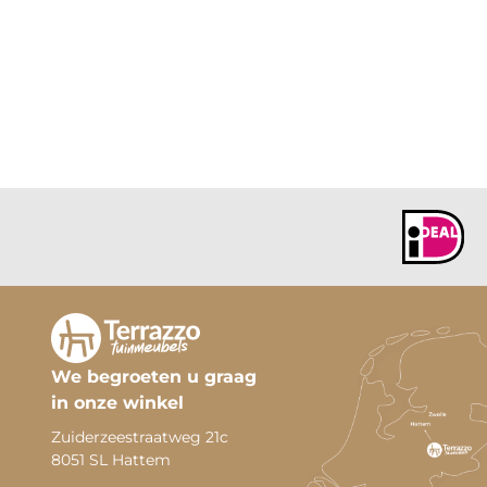
We begroeten u graag
in onze winkel
Zuiderzeestraatweg 21c
8051 SL Hattem