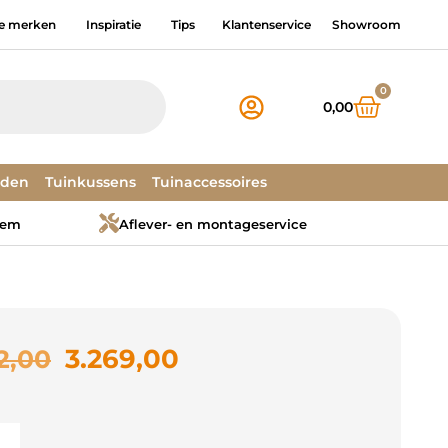
e merken
Inspiratie
Tips
Klantenservice
Showroom
0
0,00
dden
Tuinkussens
Tuinaccessoires
tem
Aflever- en montageservice
3.269,00
2,00