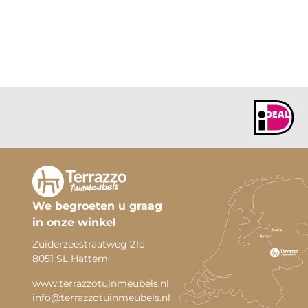
We begroeten u graag
in onze winkel
Zuiderzeestraatweg 21c
8051 SL Hattem
www.terrazzotuinmeubels.nl
info@terrazzotuinmeubels.nl